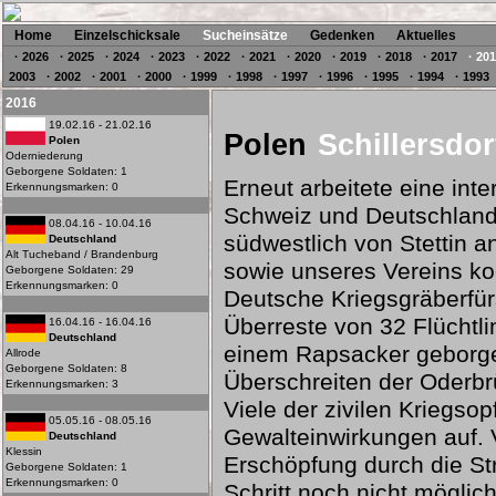
Home
Einzelschicksale
Sucheinsätze
Gedenken
Aktuelles
· 2026
· 2025
· 2024
· 2023
· 2022
· 2021
· 2020
· 2019
· 2018
· 2017
· 20
2003
· 2002
· 2001
· 2000
· 1999
· 1998
· 1997
· 1996
· 1995
· 1994
· 1993
2016
19.02.16 - 21.02.16
Polen
Schillersdor
Polen
Oderniederung
Geborgene Soldaten: 1
Erneut arbeitete eine int
Erkennungsmarken: 0
Schweiz und Deutschland i
08.04.16 - 10.04.16
südwestlich von Stettin a
Deutschland
Alt Tucheband / Brandenburg
sowie unseres Vereins ko
Geborgene Soldaten: 29
Erkennungsmarken: 0
Deutsche Kriegsgräberfür
Überreste von 32 Flüchtl
16.04.16 - 16.04.16
Deutschland
einem Rapsacker geborge
Allrode
Geborgene Soldaten: 8
Überschreiten der Oderbrü
Erkennungsmarken: 3
Viele der zivilen Kriegso
05.05.16 - 08.05.16
Gewalteinwirkungen auf. 
Deutschland
Klessin
Erschöpfung durch die Str
Geborgene Soldaten: 1
Erkennungsmarken: 0
Schritt noch nicht möglic