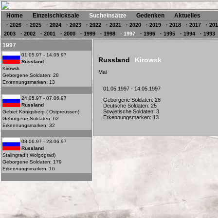
Home
Einzelschicksale
Sucheinsätze
Gedenken
Aktuelles
· 2026
· 2025
· 2024
· 2023
· 2022
· 2021
· 2020
· 2019
· 2018
· 2017
· 20
2003
· 2002
· 2001
· 2000
· 1999
· 1998
· 1997
· 1996
· 1995
· 1994
· 1993
1997
01.05.97 - 14.05.97
Russland
Kirowsk
Russland
Kirowsk
Mai
Geborgene Soldaten: 28
Erkennungsmarken: 13
01.05.1997 - 14.05.1997
24.05.97 - 07.06.97
Geborgene Soldaten: 28
Russland
Deutsche Soldaten: 25
Sowjetische Soldaten: 3
Gebiet Königsberg ( Ostpreussen)
Erkennungsmarken: 13
Geborgene Soldaten: 62
Erkennungsmarken: 32
08.06.97 - 23.06.97
Russland
Stalingrad ( Wolgograd)
Geborgene Soldaten: 179
Erkennungsmarken: 16