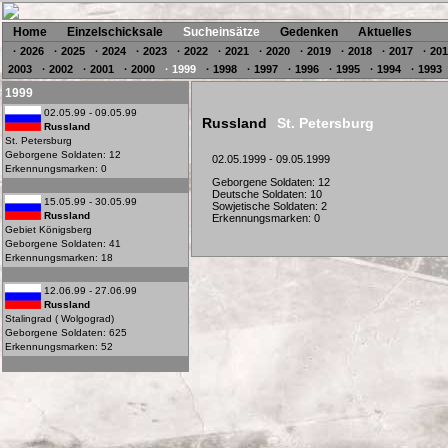
Home
Einzelschicksale
Sucheinsätze
Gedenken
Aktuelles
· 2026
· 2025
· 2024
· 2023
· 2022
· 2021
· 2020
· 2019
· 2018
· 2017
· 20
2003
· 2002
· 2001
· 2000
· 1999
· 1998
· 1997
· 1996
· 1995
· 1994
· 1993
1999
02.05.99 - 09.05.99
Russland
St. Petersburg
Russland
St. Petersburg
Geborgene Soldaten: 12
02.05.1999 - 09.05.1999
Erkennungsmarken: 0
Geborgene Soldaten: 12
Deutsche Soldaten: 10
15.05.99 - 30.05.99
Sowjetische Soldaten: 2
Russland
Erkennungsmarken: 0
Gebiet Königsberg
Geborgene Soldaten: 41
Erkennungsmarken: 18
12.06.99 - 27.06.99
Russland
Stalingrad ( Wolgograd)
Geborgene Soldaten: 625
Erkennungsmarken: 52