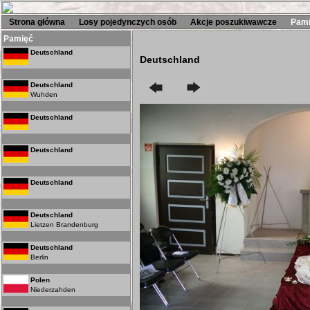
Strona główna
Losy pojedynczych osób
Akcje poszukiwawcze
Pam
Pamięć
Deutschland
Deutschland
Deutschland
Wuhden
Deutschland
Deutschland
Deutschland
Deutschland
Lietzen Brandenburg
Deutschland
Berlin
Polen
Niederzahden