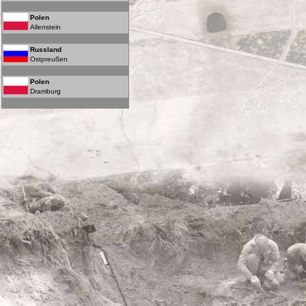
Polen
Allenstein
Russland
Ostpreußen
Polen
Dramburg