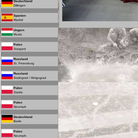
Deutschland
Dillingen
Spanien
Madrid
Ungarn
Muzla
Polen
Stargard
Russland
St. Petersburg
Russland
Stalingrad / Wolgograd
Polen
Stettin
Polen
Neumark
Deutschland
Berlin
Polen
Neumark