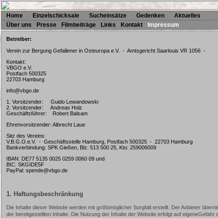
Home
Einzelschicksale
Sucheinsätze
Gedenken
Aktuelles
Über uns
Presse
Filmbeiträge
Links
Kontakt
Impressum
Betreiber:
Verein zur Bergung Gefallener in Osteuropa e.V. - Amtsgericht Saarlouis VR 1056 -
Kontakt:
VBGO e.V.
Postfach 500325
22703 Hamburg
info@vbgo.de
1. Vorsitzender: Guido Lewandowski
2. Vorsitzender: Andreas Holz
Geschäftsführer: Robert Balsam
Ehrenvorsitzender: Albrecht Laue
Sitz des Vereins:
V.B.G.O.e.V. - Geschäftsstelle Hamburg, Postfach 500325 - 22703 Hamburg
Bankverbindung: SPK Gießen, Blz: 513 500 25, Kto: 259006009
IBAN: DE77 5135 0025 0259 0060 09 und
BIC: SKGIDE5F
PayPal: spende@vbgo.de
1. Haftungsbeschränkung
Die Inhalte dieser Website werden mit größtmöglicher Sorgfalt erstellt. Der Anbieter überni
der bereitgestellten Inhalte. Die Nutzung der Inhalte der Website erfolgt auf eigeneGefa