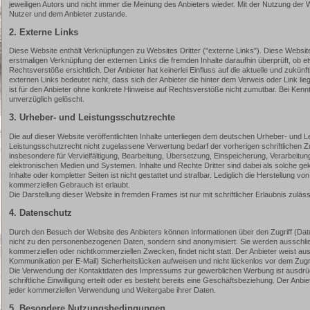
jeweiligen Autors und nicht immer die Meinung des Anbieters wieder. Mit der Nutzung der
Nutzer und dem Anbieter zustande.
2. Externe Links
Diese Website enthält Verknüpfungen zu Websites Dritter ("externe Links"). Diese Websites
erstmaligen Verknüpfung der externen Links die fremden Inhalte daraufhin überprüft, ob
Rechtsverstöße ersichtlich. Der Anbieter hat keinerlei Einfluss auf die aktuelle und zukün
externen Links bedeutet nicht, dass sich der Anbieter die hinter dem Verweis oder Link li
ist für den Anbieter ohne konkrete Hinweise auf Rechtsverstöße nicht zumutbar. Bei Ken
unverzüglich gelöscht.
3. Urheber- und Leistungsschutzrechte
Die auf dieser Website veröffentlichten Inhalte unterliegen dem deutschen Urheber- und
Leistungsschutzrecht nicht zugelassene Verwertung bedarf der vorherigen schriftlichen Z
insbesondere für Vervielfältigung, Bearbeitung, Übersetzung, Einspeicherung, Verarbeit
elektronischen Medien und Systemen. Inhalte und Rechte Dritter sind dabei als solche gek
Inhalte oder kompletter Seiten ist nicht gestattet und strafbar. Lediglich die Herstellung 
kommerziellen Gebrauch ist erlaubt.
Die Darstellung dieser Website in fremden Frames ist nur mit schriftlicher Erlaubnis zuläss
4. Datenschutz
Durch den Besuch der Website des Anbieters können Informationen über den Zugriff (Datu
nicht zu den personenbezogenen Daten, sondern sind anonymisiert. Sie werden ausschließ
kommerziellen oder nichtkommerziellen Zwecken, findet nicht statt. Der Anbieter weist aus
Kommunikation per E-Mail) Sicherheitslücken aufweisen und nicht lückenlos vor dem Zugri
Die Verwendung der Kontaktdaten des Impressums zur gewerblichen Werbung ist ausdrückl
schriftliche Einwilligung erteilt oder es besteht bereits eine Geschäftsbeziehung. Der An
jeder kommerziellen Verwendung und Weitergabe ihrer Daten.
5. Besondere Nutzungsbedingungen